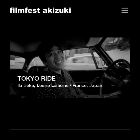
Skip
to
the
content
TOKYO RIDE
Ila Bêka
Louise Lemoine
France
Japan