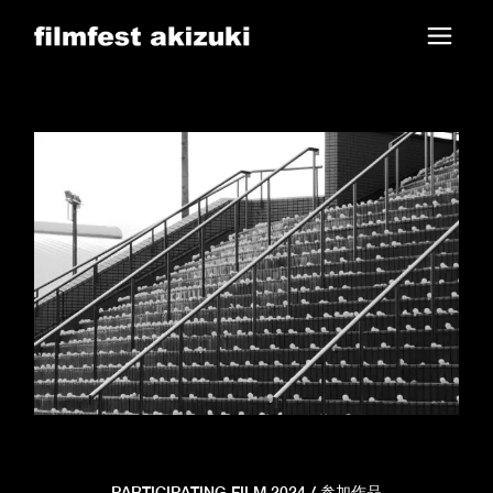
Skip
to
the
content
PARTICIPATING FILM 2024 / 参加作品