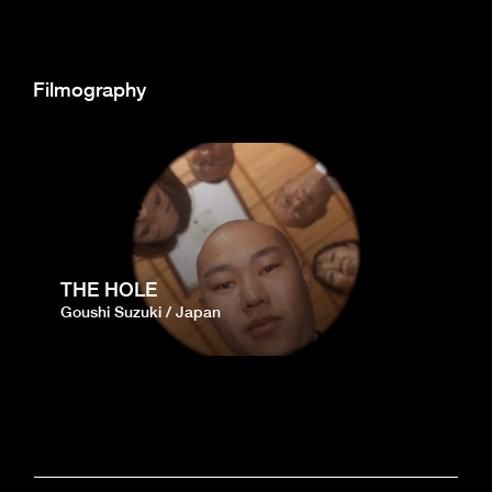
Filmography
THE HOLE
Goushi Suzuki
Japan