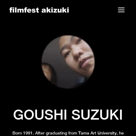
Skip
to
the
content
GOUSHI SUZUKI
Born 1991. After graduating from Tama Art University, he