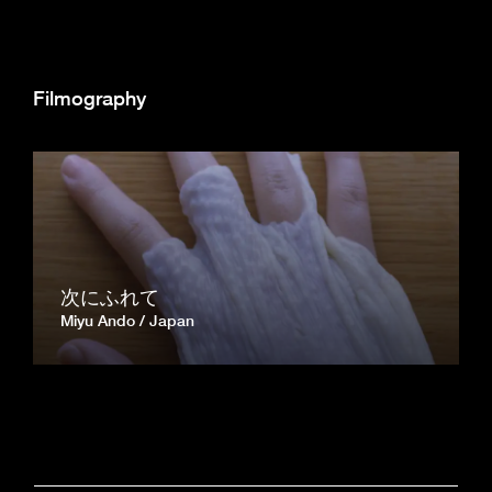
Filmography
次にふれて
Miyu Ando
Japan